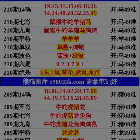
析、专家解析解释与落实,防范虚假鼓吹术》
admin
1840篇文章
站点
微博
每一天，每一秒，你所做的决定都会改变你的人生！
阅读最新文章
发表评论