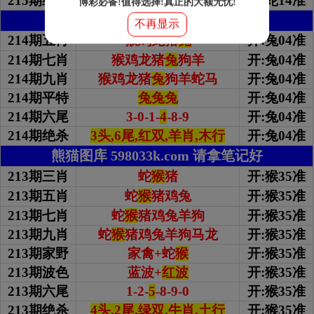
食、运动健身和个人健康管理等方面。为了提高百度蜘蛛池
的效果，他们采取了以下策略：
定期发布高质量的原创文章，如“每周食谱
推荐”、“运动前后的饮食建议”等，这些内容不仅满足了用户
的搜索需求，还提供了实际可行的建议。
</p>
通过用户评论和评分系统，增加了网站的互动性，
吸引了更多用户参与讨论。
在文章末尾添加相关的视频教程，如“如何正确做瑜伽”的动
图展示，既丰富了文章内容，也提高了用
户的参与度。
与其他健康类网站进行了交叉链接，扩大了搜索引
擎的抓取范围。