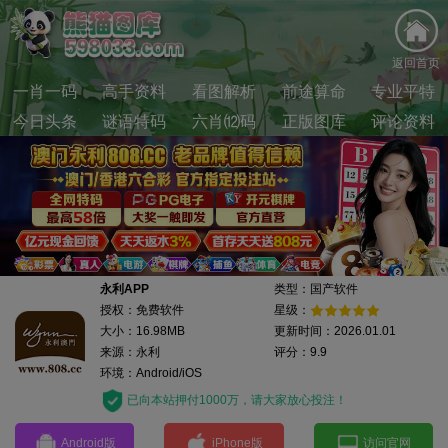
首页
足球
篮球
新闻
录像
视频
您现在的位置：
首页
足球
77777788888888888百度安全吗同7777788888888防骗方法大全：龙、虎、狗、猪创新分析、专家解析解释与落实,防范虚假鼓吹术
77777788888888888百度安全吗同
7777788888888防骗方法大全：龙、虎、狗、猪
创新分析、专家解析解释与落实,防范虚假鼓吹术
admin
2026-08-07 02:45:42
足球
7324 次浏览
0个评论