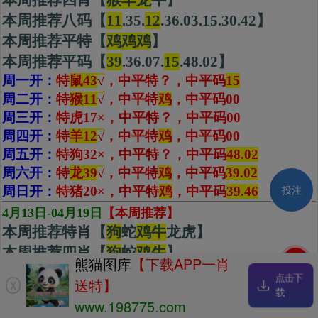
本周推荐八码【
11
.35.
12
.36.03.15.30.42】
本周推荐平特【
鸡鸡鸡
】
本周推荐平码【
39
.36.07.
15
.48.02】
周一开：
特
鼠43
√
，中平特？，
中平码
15
周二开：
特
猴11
√
，中平特
鸡
，
中平码00
周三开：
特虎17×，中平特？，
中平码00
周四开：
特
羊12
√
，中平特
鸡
，
中平码00
周五开：
特狗32×，中平特？，
中平码
48.02
周六开：
特
龙39
√
，中平特
鸡
，
中平码
39.02
投注
周日开：
特猪20×，中平特
鸡
，中平码
39.46
4月13日-04月19日
【本周推荐】
本周推荐特肖【
狗
蛇
鸡牛
龙虎】
本周推荐四肖【
狗
蛇
鸡
牛
】
刷新
熊猫图库
【下载APP一肖
本周推荐八码【21.33.02.38.10.
22
.
06
.30】
点击下
送特】
X
本周推荐平特【
鸡鸡鸡
】
载
www.198775.com
本周推荐平码【
06
.14.08.29.
34
.33】