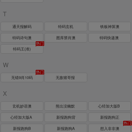
T
通天报解码
特码玄机
铁板神算澳
特码诗句澳
图库禁肖澳
特码快递澳
特码王(准)
W
无错9肖10码
无敌猪哥报
X
玄机妙语澳
熊出没幽默
心经加大版B
心经加大版A
新报跑狗背
新报跑狗正
新报跑狗B
新报跑狗A
想入非非澳