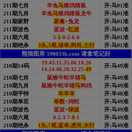
211期七肖
羊兔
马
猴鸡猪鼠
开:马01准
211期九肖
羊兔
马
猴鸡猪鼠龙牛
开:马01准
211期家野
家禽
+兔龙
开:马01准
211期波色
蓝波+
红波
开:马01准
211期
六尾
5-
1
-0-2-6-8
开:马01准
211期绝杀
3头,3尾,绿单,狗肖,土行
开:马01准
熊猫图库 598033k.com 请拿笔记好
19.43.11.35.06.18.26
210期14码
开:马49准
14.24.48.20.32.25.
49
210期七肖
鼠猴牛蛇羊猪
马
开:马49准
210期九肖
鼠猴牛蛇羊猪
马
狗鸡
开:马49准
210期平特
羊羊羊
开:羊48准
210期单双
单数
+鸡蛇
开:马49准
210期波色
蓝波+
绿波
开:马49准
210期
六尾
0-2-3-7-
9
-1
开:马49准
210期绝杀
1头,7尾,蓝单,虎肖,水行
开:马49准