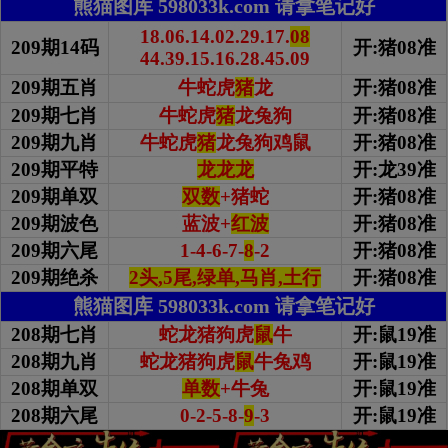
熊猫图库 598033k.com 请拿笔记好
18.06.14.02.29.17.
08
209期14码
开:猪08准
44.39.15.16.28.45.09
209期五肖
牛蛇虎
猪
龙
开:猪08准
209期七肖
牛蛇虎
猪
龙兔狗
开:猪08准
209期九肖
牛蛇虎
猪
龙兔狗鸡鼠
开:猪08准
209期平特
龙龙龙
开:龙39准
209期单双
双数
+猪蛇
开:猪08准
209期波色
蓝波+
红波
开:猪08准
209期
六尾
1-4-6-7-
8
-2
开:猪08准
209期绝杀
2头,5尾,绿单,马肖,土行
开:猪08准
熊猫图库 598033k.com 请拿笔记好
208期七肖
蛇龙猪狗虎
鼠
牛
开:鼠19准
208期九肖
蛇龙猪狗虎
鼠
牛兔鸡
开:鼠19准
208期单双
单数
+牛兔
开:鼠19准
208期
六尾
0-2-5-8-
9
-3
开:鼠19准