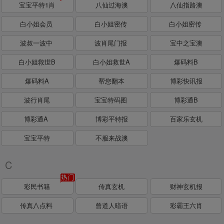
宝宝平特1肖
八仙过海澳
八仙指路澳
白小姐会员
白小姐密传
白小姐密传
波叔一波中
波肖尾门报
宝中之宝澳
白小姐救世B
白小姐救世A
爆码料B
爆码料A
帮您翻本
博彩快讯报
波行肖尾
宝宝特码图
博彩通B
博彩通A
博彩平特报
百家乐玄机
宝宝平特
不服来战澳
C
彩民书籍
传真玄机
财神玄机报
传真八点料
曾道人暗语
彩霸王六肖