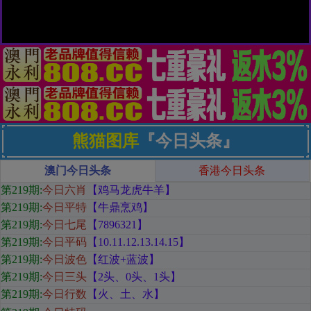
熊猫图库
『今日头条』
澳门今日头条
香港今日头条
第219期
:
今日六肖
【鸡马龙虎牛羊
】
第219期:
今日平特
【牛鼎烹鸡
】
第219期:
今日七尾
【7896321
】
第219期:
今日平码
【
10.11.12.13.14.15
】
第219期:
今日波色
【红
波+蓝波
】
第219期:
今日三头
【
2头、0头、1头
】
第219期:
今日行数
【火
、土、水
】