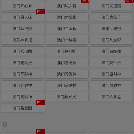
澳门开心果
澳门码头诗
澳门蛇蛋图
澳门男人味
澳门大陆报
澳门大陆仔
澳门猛虎报
澳门牛头报
澳彩宝典报
澳彩神算报
澳门一样发
澳门豹女郎
澳门八仙图
澳门包租婆
澳门百蛇图
澳门老鼠报
澳门紫财神
澳门花仙子
澳门平财神
澳门青财神
澳门银财神
澳门金财神
澳门蓝财神
澳门绿财神
澳门黄财神
澳门频果报
澳门铁算盘
澳门藏宝图
B