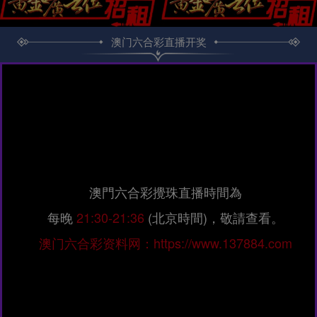
澳门六合彩直播开奖
澳門六合彩攪珠直播時間為
每晚
21:30-21:36
(北京時間)，敬請查看。
澳门六合彩资料网：https://www.137884.com