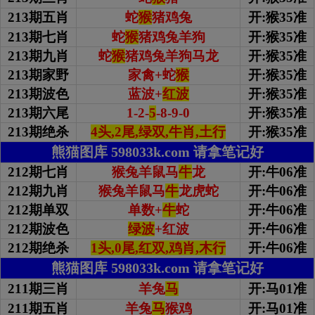
213期五肖
蛇
猴
猪鸡兔
开:猴35准
213期七肖
蛇
猴
猪鸡兔羊狗
开:猴35准
213期九肖
蛇
猴
猪鸡兔羊狗马龙
开:猴35准
213期家野
家禽+蛇
猴
开:猴35准
213期波色
蓝波+
红波
开:猴35准
213期
六尾
1-2-
5
-8-9-0
开:猴35准
213期绝杀
4头,2尾,绿双,牛肖,土行
开:猴35准
熊猫图库 598033k.com 请拿笔记好
212期七肖
猴兔羊鼠马
牛
龙
开:牛06准
212期九肖
猴兔羊鼠马
牛
龙虎蛇
开:牛06准
212期单双
单数+
牛
蛇
开:牛06准
212期波色
绿波
+红波
开:牛06准
212期绝杀
1头,0尾,红双,鸡肖,木行
开:牛06准
熊猫图库 598033k.com 请拿笔记好
211期三肖
羊兔
马
开:马01准
211期五肖
羊兔
马
猴鸡
开:马01准