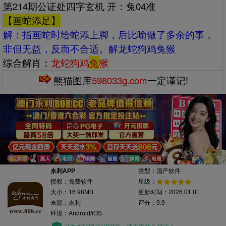
第214期公证处四字玄机 开：兔04准
【画蛇添足】
解：‌‌指画蛇时给蛇添上脚，后比喻做了多余的事，
非但无益，反而不合适。解龙蛇狗鸡兔猴
综合解肖：
龙蛇狗鸡
兔
猴
熊猫图库
598033g.com
一定谨记!
永利APP
类型：国产软件
授权：免费软件
星级：
大小：16.98MB
更新时间：2026.01.01
来源：永利
评分：9.9
环境：Android/iOS