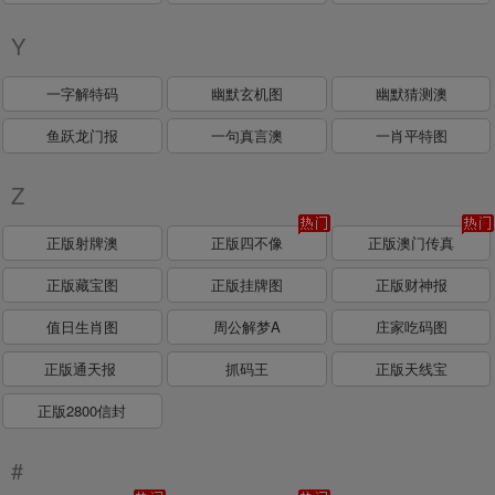
Y
一字解特码
幽默玄机图
幽默猜测澳
鱼跃龙门报
一句真言澳
一肖平特图
Z
正版射牌澳
正版四不像
正版澳门传真
正版藏宝图
正版挂牌图
正版财神报
值日生肖图
周公解梦A
庄家吃码图
正版通天报
抓码王
正版天线宝
正版2800信封
#