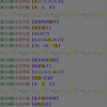
第215期:
今日平码
【
30
.21.23.25.26.28
】
第215期:
今日行数
【
水
、火、木
】
第213期
:
今日六肖
【虎猪狗鸡
猴
牛
】
第213期:
今日平特
【
龙
争
虎
斗
】
第213期:
今日七尾
【9
5
23017
】
第213期:
今日平码
【
02.03.04.
05
.06.25
】
第213期:
今日三头
【
2头、0头、
3头
】
第210期
:
今日六肖
【猴羊狗兔
马
蛇
】
第210期:
今日平特
【狗撵
兔
子
】
第210期:
今日平码
【
20.22.30.21.
40
.41
】
第210期:
今日波色
【
绿
波
+红波
】
第210期:
今日行数
【木
、
火
、土
】
第209期
:
今日六肖
【兔牛
猪
鸡羊蛇
】
第209期:
今日平特
【画
蛇
添足
】