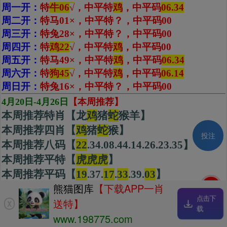
周一开：
特
牛06
√
，中平特
鸡
，
中平码
06.34
周二开：
特马01
×
，中平特？，中平码00
周三开：
特兔28
×
，中平特？，中平码00
周四开：
特
鸡22
√
，中平特
鸡
，
中平码
00
周五开：
特马49
×
，中平特
鸡
，中平码
06.34
周六开：
特
狗45
√
，中平特
鸡
，
中平码
06.14
周日开：
特兔16×，中平特？，中平码00
4月20日-4月26日
【本周推荐】
本周推荐特肖【龙
鸡
猪
蛇
猴羊】
本周推荐四肖【
鸡
猪
蛇
猴】
投注
本周推荐八码【
22
.34.08.44.14.26.23.35】
本周推荐平特【
虎虎虎
】
本周推荐平码【
19
.37.
17
.
33
.39.
03
】
刷新
熊猫图库
【下载APP一肖
周一开：
特牛30×，中平特
虎
，中平码
19.03
点击下
周二开：
特马01×，中平特
虎
，中平码
33
送特】
X
载
周三开：
特狗09×，中平特
？
，中平码
19
www.198775.com