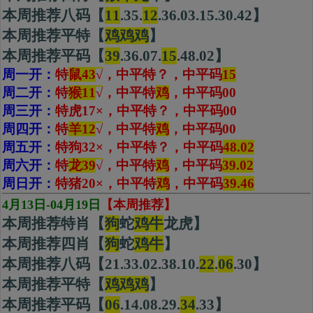
本周推荐八码【
11
.35.
12
.36.03.15.30.42】
本周推荐平特【
鸡鸡鸡
】
本周推荐平码【
39
.36.07.
15
.48.02】
周一开：
特
鼠43
√
，中平特？，
中平码
15
周二开：
特
猴11
√
，中平特
鸡
，
中平码00
周三开：
特虎17×，中平特？，
中平码00
周四开：
特
羊12
√
，中平特
鸡
，
中平码00
周五开：
特狗32×，中平特？，
中平码
48.02
周六开：
特
龙39
√
，中平特
鸡
，
中平码
39.02
周日开：
特猪20×，中平特
鸡
，中平码
39.46
4月13日-04月19日
【本周推荐】
本周推荐特肖【
狗
蛇
鸡牛
龙虎】
本周推荐四肖【
狗
蛇
鸡
牛
】
本周推荐八码【21.33.02.38.10.
22
.
06
.30】
本周推荐平特【
鸡鸡鸡
】
本周推荐平码【
06
.14.08.29.
34
.33】