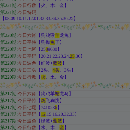
第221期:
今日行数
【火
、木、金
】
第221期:
今日特码
【08.09.10.11.12.01.32.33.34.35.36.25
】
第220期
:
今日六肖
【狗鸡猴
羊
龙兔
】
第220期:
今日平特
【狗撵
兔
子
】
第220期:
今日七尾
【25
8
9630
】
第220期:
今日平码
【
20.21.22.23.24.
25
.36
】
第220期:
今日波色
【红
波+
蓝波
】
第220期:
今日三头
【
2头、
4头
、3头
】
第220期:
今日行数
【
火
、土、金
】
第217期
:
今日六肖
【狗鸡羊
蛇
龙马
】
第217期:
今日平特
【
鸡
飞狗跳
】
第217期:
今日七尾
【741023
6
】
第217期:
今日平码
【
12
.15.16.20.32.33
】
第217期:
今日波色
【绿
波+
蓝波
】
第217期:
今日行数
【水
、木、
金
】