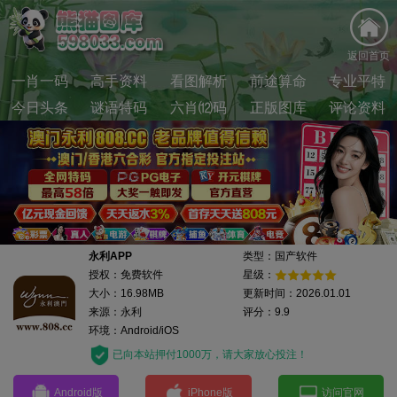
返回首页
一肖一码
高手资料
看图解析
前途算命
专业平特
今日头条
谜语特码
六肖⑿码
正版图库
评论资料
永利APP
类型：国产软件
授权：免费软件
星级：
大小：16.98MB
更新时间：2026.01.01
来源：永利
评分：9.9
环境：Android/iOS
已向本站押付1000万，请大家放心投注！
Android版
iPhone版
访问官网