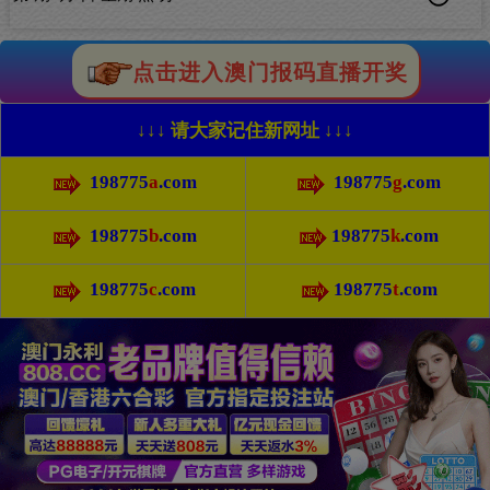
点击进入澳门报码直播开奖
↓↓↓ 请大家记住新网址 ↓↓↓
198775
a
.com
198775
g
.com
198775
b
.com
198775
k
.com
198775
c
.com
198775
t
.com