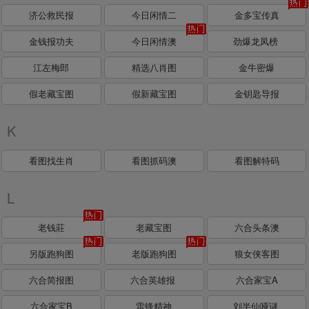
济公救民报
今日闲情二
金多宝传真
金钱报功夫
今日闲情澳
劲爆龙凤榜
江左梅郎
精选八肖图
金牛密爆
假老藏宝图
假新藏宝图
金钥匙导报
K
看图找生肖
看图抓码澳
看图解特码
L
老钱莊
老藏宝图
六合头条澳
另版跑狗图
老版跑狗图
狼女侠客图
六合简报图
六合英雄报
六合家宝A
六合家宝B
雷锋精神
刘半仙哑谜