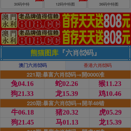
30码中特
12码中特图
36码中特图
熊猫图库
『六肖⑿码』
澳门六肖⑿码
香港六肖⑿码
221期:暴富六肖⑿码→開0000准
兔04.16
蛇02.26
猴11.23
狗21.33
龙15.39
鸡10.46
220期:暴富六肖⑿码→開羊48错
牛06.18
猪20.32
虎05.29
狗21.45
马01.13
龙15.39