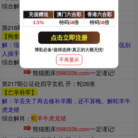
综合解肖：
鸡龙猴马猪
鼠
充值赠送
澳门六合彩
香港六合彩
熊猫图库
598033b.com
一定谨记!
1.5%
特码
58
倍
特码
58
倍
第218期公证处四字玄机 开：虎17准
【狗拿耗子】
点击立即注册
解：‌‌现在主要就是‌多管闲事‌的意思，常用来调侃别
博彩必备!值得选择!真正的大额无忧!
人插手不归自己管的事儿 。‌‌解狗虎蛇鸡龙兔
不再显示
综合解肖：
狗
虎
蛇鸡龙兔
熊猫图库
598033b.com
一定谨记!
第217期公证处四字玄机 开：蛇26准
【亡羊补牢】
解：‌‌羊丢失了再去修补羊圈，还不算晚。解蛇羊牛
虎龙猪
综合解肖：
蛇
羊牛虎龙猪
熊猫图库
598033b.com
一定谨记!