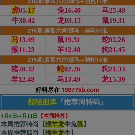
218期:暴富六肖⑿码→開虎17准
虎
05.
17
兔16.40
马25.49
牛30.42
龙03.15
鼠19.31
216期:暴富六肖⑿码→開马37准
马
13.49
鼠19.31
蛇02.26
猴11.23
羊12.48
狗21.45
215期:暴富六肖⑿码→開蛇14准
猪20.32
蛇
02.26
狗21.33
羊12.48
马13.49
龙15.39
好料尽在
198775b.com
熊猫图库
『推荐周特码』
4月6日-4月11日
【本周推荐】
本周推荐特肖【
猴羊龙
牛兔
鼠
】
本周推荐四肖【
猴
羊
龙
牛】