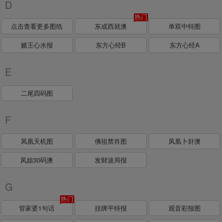
D
点击查看更多图纸
东成西就澳
单双中特图
赌王心水报
东方心经B
东方心经A
E
二尾四码图
F
凤凰天机图
佛祖禁肖图
凤凰卜卦澳
凤姐30码澳
发财波局报
G
管家婆1句话
挂牌平特报
观音彩报图