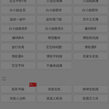
宝宝平特1肖
八仙过海澳
八仙指路澳
白小姐会员
白小姐密传
白小姐密传
波叔一波中
波肖尾门报
宝中之宝澳
白小姐救世B
白小姐救世A
爆码料B
爆码料A
帮您翻本
博彩快讯报
波行肖尾
宝宝特码图
博彩通B
博彩通A
博彩平特报
百家乐玄机
宝宝平特
不服来战澳
C
彩民书籍
传真玄机
财神玄机报
传真八点料
曾道人暗语
彩霸王六肖