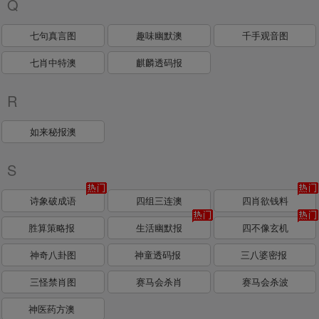
Q
七句真言图
趣味幽默澳
千手观音图
七肖中特澳
麒麟透码报
R
如来秘报澳
S
诗象破成语
四组三连澳
四肖欲钱料
胜算策略报
生活幽默报
四不像玄机
神奇八卦图
神童透码报
三八婆密报
三怪禁肖图
赛马会杀肖
赛马会杀波
神医药方澳